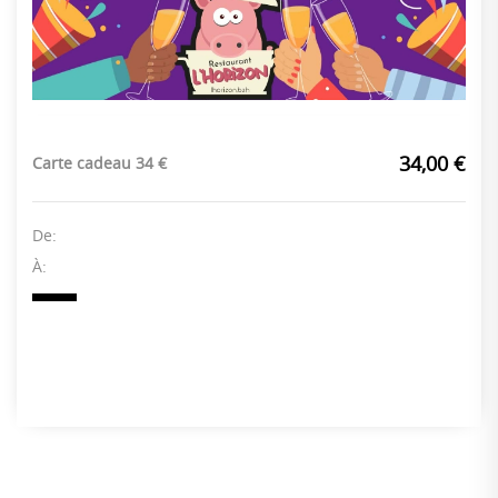
34,00 €
Carte cadeau 34 €
De:
À: